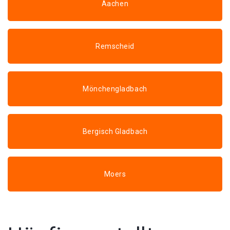
Aachen
Remscheid
Mönchengladbach
Bergisch Gladbach
Moers