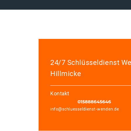
24/7 Schlüsseldienst W
Hillmicke
Kontakt
info@schluesseldienst-wenden.de