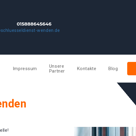
schluesseldienst-wenden.de
Unsere
e
Impressum
Kontakte
Blog
Partner
enden
elle!