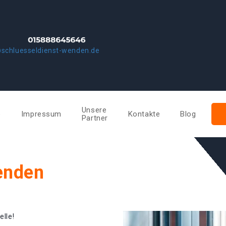
schluesseldienst-wenden.de
Unsere
e
Impressum
Kontakte
Blog
Partner
enden
elle!